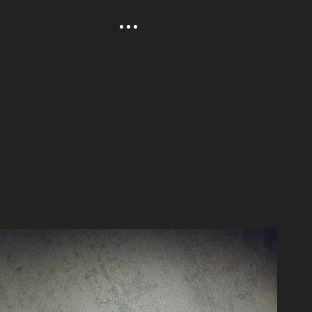
En
Monovarietali
Olio e Grappa
Awards
News
Video
Contacts
Newsletter