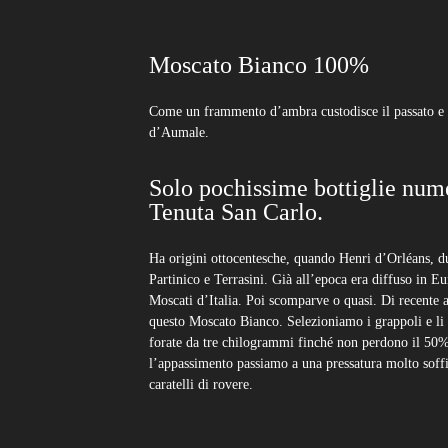
Visit
Moscato Bianco 100%
Come un frammento d’ambra custodisce il passato e l
d’Aumale.
Cookie Policy
Privacy Policy
Cusumano s.r.l. / P.IVA 01995040811.
Solo pochissime bottiglie nume
Tenuta San Carlo.
Ha origini ottocentesche, quando Henri d’Orléans, d
Partinico e Terrasini. Già all’epoca era diffuso in E
Moscati d’Italia. Poi scomparve o quasi. Di recente 
questo Moscato Bianco. Selezioniamo i grappoli e li 
forate da tre chilogrammi finché non perdono il 50
l’appassimento passiamo a una pressatura molto soffi
caratelli di rovere.