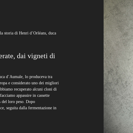
a storia di Henri d’Orléans, duca
 +39.091.8908713
/
info@cusumano.it
rate, dai vigneti di
uca d’Aumale, lo produceva tra
uropa e considerato uno dei migliori
abbiamo recuperato alcuni cloni di
facciamo appassire in cassette
% del loro peso. Dopo
ce, seguita dalla fermentazione in