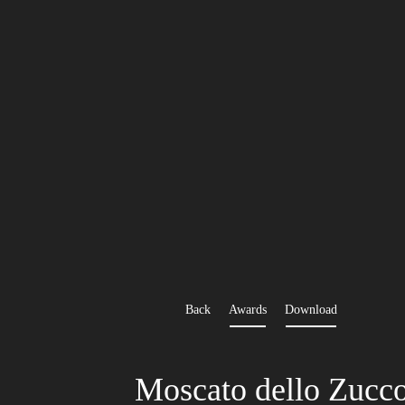
Cusuma
Inspiratio
Diversity
Wines
Back
Awards
Download
Shop
Moscato dello Zucc