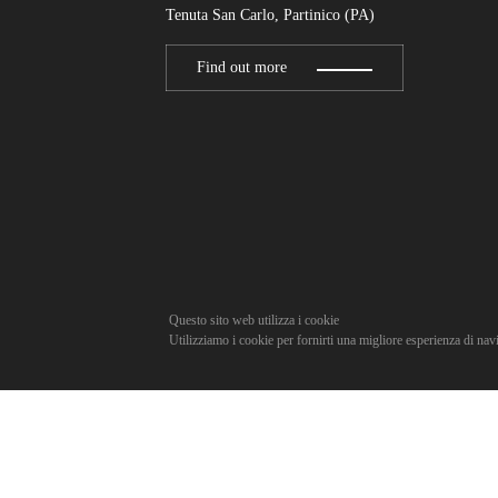
Tenuta San Carlo, Partinico (PA)
Find out more
Questo sito web utilizza i cookie
Utilizziamo i cookie per fornirti una migliore esperienza di nav
Cookie Policy
Privacy Policy
Newsletter
Attivazi