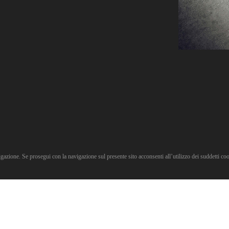
igazione. Se prosegui con la navigazione sul presente sito acconsenti all’utilizzo dei suddetti co
one procedura Whistleblowing